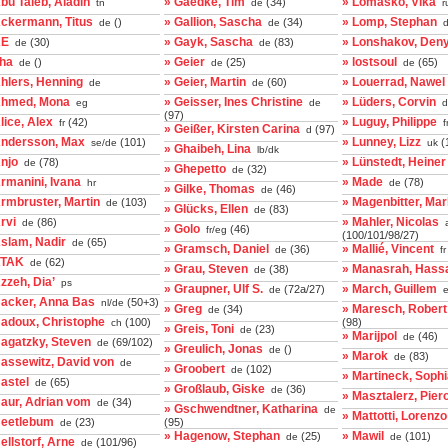
bu Taleb, Aladin
» Gaedke, Tim
» Lomasko, Vika
(34)
tn
de
r
Ackermann, Titus
» Gallion, Sascha
» Lomp, Stephan
()
(34)
de
de
d
AE
» Gayk, Sascha
» Lonshakov, Den
(30)
(83)
de
de
aha
» Geier
» lostsoul
()
(25)
(65)
de
de
de
hlers, Henning
» Geier, Martin
» Louerrad, Nawel
(60)
de
de
Ahmed, Mona
» Geisser, Ines Christine
» Lüders, Corvin
eg
de
d
(97)
lice, Alex
» Luguy, Philippe
(42)
fr
f
» Geißer, Kirsten Carina
(97)
d
Andersson, Max
» Lunney, Lizz
(101)
(
se/de
uk
» Ghaibeh, Lina
lb/dk
njo
» Lünstedt, Heiner
(78)
de
» Ghepetto
(32)
de
rmanini, Ivana
» Made
(78)
hr
de
» Gilke, Thomas
(46)
de
rmbruster, Martin
» Magenbitter, Ma
(103)
de
» Glücks, Ellen
(83)
de
rvi
» Mahler, Nicolas
(86)
de
a
» Golo
(46)
fr/eg
(100/101/98/27)
slam, Nadir
(65)
de
» Gramsch, Daniel
» Mallié, Vincent
(36)
de
fr
ATAK
(62)
de
» Grau, Steven
» Manasrah, Hass
(38)
de
zzeh, Dia’
ps
» Graupner, Ulf S.
» March, Guillem
(72a/27)
de
e
Backer, Anna Bas
(50+3)
nl/de
» Greg
» Maresch, Robert
(34)
de
Badoux, Christophe
(100)
(98)
ch
» Greis, Toni
(23)
de
» Marijpol
(46)
de
Bagatzky, Steven
(69/102)
de
» Greulich, Jonas
()
de
» Marok
(83)
de
assewitz, David von
de
» Groobert
(102)
de
» Martineck, Soph
astel
(65)
de
» Großlaub, Giske
(36)
de
» Masztalerz, Pier
Baur, Adrian vom
(34)
de
» Gschwendtner, Katharina
de
» Mattotti, Lorenzo
Beetlebum
(23)
(95)
de
» Hagenow, Stephan
» Mawil
(25)
(101)
de
de
ellstorf, Arne
(101/96)
de