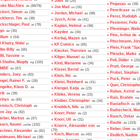
» Jo84
(25)
de
» Pegasau
(39)
de
Duke MacAbre
(89/78)
de
» Joe Mad
(16)
us
» Pencilcase
(7
de
ckert, Simon
(28)
de
» Jordan, Michael
(98)
de
» Perez, Rudolph
ckhorst, Tim
(38)
de
» Jysch, Arne
(41)
de
» Pestemer, Felix
ckschlager, Paul
(78)
at
» Kaplan, Helmut
(98)
at
» Pfenninger, Walt
Ego
(35)
de
» Kaydee
(34)
de
» Pins, Arthur de
f
illam
(54)
fr
» Kerbaj, Mazen
lb/fr
» Pitschmann, Jör
l Khairy, Nidal
jo
» KF Comics
(65)
de
» Plein, Frank "Sp
lbe-Billy
(65)
de
» Kiecker, Thorsten
(42)
de
» Plenzke, Maike
d
llil, Yassine
tn
» Kilger, Manuel
(34)
de
» Poli, Didier
(20)
fr
El-Shafee, Magdy
(100)
eg
» Kind, Marianne
(34)
de
» Pratt, George
us
EMBE
(67)
de
» Kissel, Bernd
(2)
de
» Probst, Stephan
Enders, Joey
(83)
de
» Klein, Nic
de
» Puck, Peter
(2
de
ngel, Rainer F.
(28)
de
» Kleist, Reinhard
(41)
de
» Quet, Christophe
ngelke, Klaus D.
de
» Klengel, Katja
(23)
de
» Rabus, Astrid
de
rik
(39)
de
» Klinke, Verena
(15)
de
» Raïs, Brahim
ma
rinys
(65)
de
» Kloiber, Christopher
(34)
de
» Rastafisch
(8
de
rmisch, Christoph
de
» Knoblich, Nils
(97)
de
» Rathscheck, Mar
Eve Jay
(82)
de
» Knorr, Peter
(2)
de
» Rauch, Oskar
de
ärber, Markus
(97)
de
» Knorr, Uli
(31)
de
» Rautie
(103)
de
Fearn, Naomi
(102)
us/de
» Knorre, Alexander von
de
» Reber, Uwe
(6
de
(79)
Fechner, Alexander
(82)
de
» Koch, Marcus
(42)
de
» Redlich, Nadine
Feldmann, Michael
(38)
de