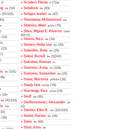
» Scuderi, Flavia
()
(72a)
e
it
ng
» Sebdrew
(34)
(83)
de
de
» Seliger, Isabel
(97/103)
(97)
e
de
» Shennawy, Mohammed
82)
eg
» Shimizu, Maki
(79)
de
jp/de
» Silva, Miguel E. Riveros
)
cl/de
(50+3)
(15)
e
» Simon, Nico
(34)
de
1)
» Sinnen, Hella von
(20)
de
(23)
e
» Sobottke, Bela
(25)
de
7)
» Sokal, Benoît
(52/42)
be
)
» Sokolow, Roman
ru
» Sommer, Anna
(100)
ch
as
(101)
de
» Sommer, Sebastian
(25)
de
45)
» Sowa, Marzena
(16)
pl/fr/be
» Stady One
(78)
kz/de
z
» Starnegg, Tara
(23)
us/at
(16)
s
» Steff
(65)
de
(41/103)
de
» Steffensmeier, Alexander
de
iz
(2)
ma
» Steiner, Elke R.
(101/103)
de
(32)
» Steinl, Florian
(34)
de
(35)
e
» Stew
(69)
de
» Stolz, Irma
de