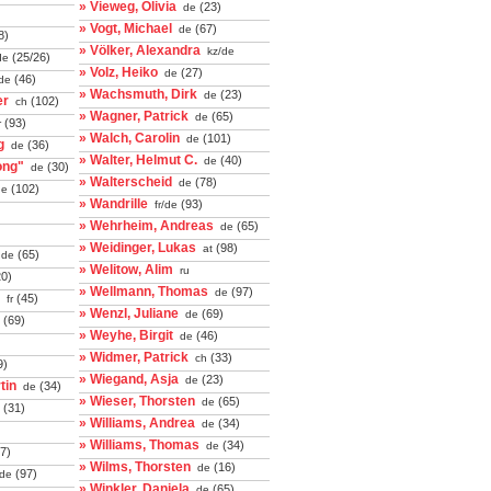
» Vieweg, Olivia
(23)
de
» Vogt, Michael
(67)
de
8)
» Völker, Alexandra
kz/de
(25/26)
de
» Volz, Heiko
(27)
de
(46)
de
» Wachsmuth, Dirk
(23)
de
er
(102)
ch
» Wagner, Patrick
(65)
de
(93)
r
» Walch, Carolin
(101)
de
g
(36)
de
» Walter, Helmut C.
(40)
de
ong"
(30)
de
» Walterscheid
(78)
de
(102)
e
» Wandrille
(93)
fr/de
» Wehrheim, Andreas
(65)
de
» Weidinger, Lukas
(98)
at
(65)
de
» Welitow, Alim
ru
0)
» Wellmann, Thomas
(97)
de
(45)
fr
» Wenzl, Juliane
(69)
de
(69)
» Weyhe, Birgit
(46)
de
» Widmer, Patrick
(33)
ch
9)
» Wiegand, Asja
(23)
de
tin
(34)
de
» Wieser, Thorsten
(65)
de
(31)
» Williams, Andrea
(34)
de
» Williams, Thomas
(34)
de
7)
» Wilms, Thorsten
(16)
de
(97)
de
» Winkler, Daniela
(65)
de