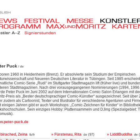
ter Puck
/ de
oren 1960 in Heidenheim (Brenz). Er absolvierte sein Studium der Empirischen
turwissenschaft und Neueren Deutschen Literatur in Tübingen. Seit 1985 erscheint
atliche Comic-Serie „Rudi“ im Stuttgarter Stadtmagazin lift (früher live) und bunde
deren Stadtmagazinen. Nach drei vorausgegangenen Nominierungen (1994, 1996
de Peter Puck im Juni 2002 auf dem Internationalen Comic-Salon Erlangen mit d
itz-Preis als „Bester deutschsprachiger Comic-Künstler“ ausgezeichnet. Seit über
 er zudem als Cartoonist, Texter und Illustrator für verschiedene Agenturen und Firme
t einigen Jahren gibt er auch Workshops: „Comic-Zeichnen für Kinder“ in Biblioth
kshochschulen. Sein einziges Hobby: Plattensammeln und DJing (Spezialgebiet: T
pmusik).
w.peter-puck.de
birached, Zeina
» Fürstenau, Rita
» LiddlBuddha
(97)
(
lb/fr
de
de