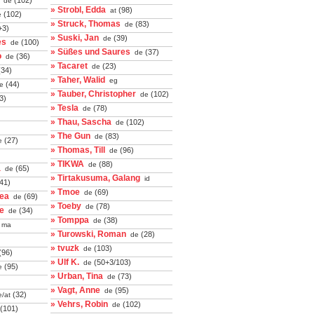
(102)
de
» Strobl, Edda
(98)
at
(102)
e
» Struck, Thomas
(83)
de
+3)
» Suski, Jan
(39)
de
es
(100)
de
» Süßes und Saures
(37)
de
o
(36)
de
» Tacaret
(23)
de
34)
» Taher, Walid
eg
(44)
e
» Tauber, Christopher
(102)
de
3)
» Tesla
(78)
de
» Thau, Sascha
(102)
de
» The Gun
(83)
de
(27)
e
» Thomas, Till
(96)
de
» TIKWA
(88)
de
a
(65)
de
» Tirtakusuma, Galang
id
41)
» Tmoe
(69)
de
rea
(69)
de
» Toeby
(78)
de
e
(34)
de
» Tomppa
(38)
de
ma
» Turowski, Roman
(28)
de
» tvuzk
(103)
de
(96)
» Ulf K.
(50+3/103)
de
(95)
e
» Urban, Tina
(73)
de
» Vagt, Anne
(95)
de
(32)
/at
» Vehrs, Robin
(102)
de
(101)