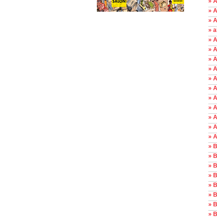
» A
» 
» 
» 
» A
» 
» A
» 
» A
» A
» A
» A
» A
» 
» A
» 
» 
» 
» B
» B
» 
» 
» B