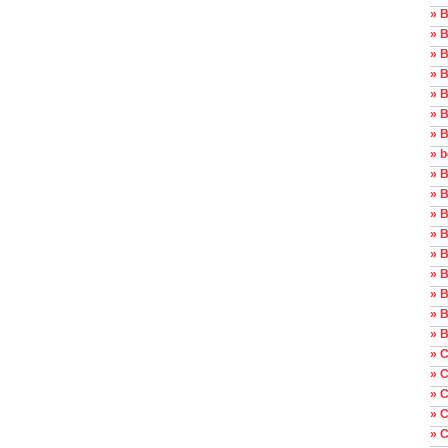
» 
» 
» B
» 
» B
» B
» B
» 
» 
» B
» B
» 
» 
» B
» B
» B
» B
» C
» 
» C
» 
» C