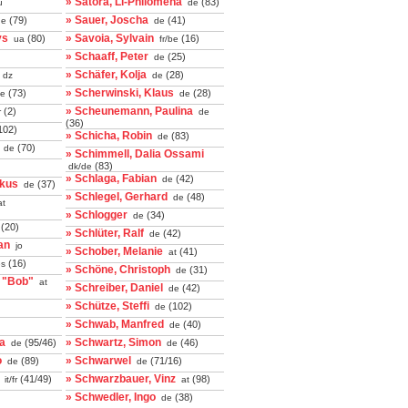
» Satora, Li-Philomena
(83)
u
de
» Sauer, Joscha
(79)
(41)
e
de
ys
» Savoia, Sylvain
(80)
(16)
ua
fr/be
» Schaaff, Peter
(25)
de
» Schäfer, Kolja
(28)
dz
de
» Scherwinski, Klaus
(73)
(28)
e
de
» Scheunemann, Paulina
(2)
r
de
(36)
102)
» Schicha, Robin
(83)
de
(70)
de
» Schimmell, Dalia Ossami
(83)
dk/de
» Schlaga, Fabian
(42)
de
rkus
(37)
de
» Schlegel, Gerhard
(48)
de
t
» Schlogger
(34)
de
(20)
» Schlüter, Ralf
(42)
de
an
jo
» Schober, Melanie
(41)
at
(16)
s
» Schöne, Christoph
(31)
de
 "Bob"
at
» Schreiber, Daniel
(42)
de
» Schütze, Steffi
(102)
de
» Schwab, Manfred
(40)
de
ia
» Schwartz, Simon
(95/46)
(46)
de
de
o
» Schwarwel
(89)
(71/16)
de
de
» Schwarzbauer, Vinz
(41/49)
(98)
it/fr
at
» Schwedler, Ingo
(38)
de