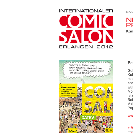
Pe
Geb
Kul
mon
an
wur
Mor
ist
Sei
Vol
Po
ww
» A