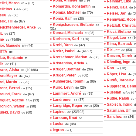
» Köhn, Annette
(79)
de
» Reinhart, Elke
d
elici, Marco
(67)
it/de
» Komardin, Konstantin
ru
» Reinki, Kaja
(
de
elicitas
(78)
kz/de
» Kompa, Michael
(70)
de
» Reiser, Jan
(3
de
eliX
(68)
de
» König, Ralf
(20)
de
» Rennwanz, Robe
elix, Till
(67)
de
» Königshausen, Stefanie
de
» Retzlaff, Christi
Feuchtenberger, Anke
de
(31)
» Ricci, Stefano
it/
» Konrad, Michaela
(98)
iL
at
(27)
de
» Riegel, Leo
(1
de
» Korhonen, Kari
(20)
ine
fi
(78/89)
de
» Rima, Barrack
l
» Krehl, Yann
(42)
ior, Manuele
de
(46)
it/fr
» Riz!, >>
(83)
de
» Kreitz, Isabel
(41/27)
ITTA
de
de
» Roczen, Derek
d
» Kretschmer, Marian
(38)
laó, Benjamin
de
fr
» Römling, Ingo
de
» Kristantina, Ariela
lix
id
(41)
de
» Ron
(78)
de
» Krüger, Dietmar
(39)
ranz, Aisha
de
(101/96)
de
» Röper, Lisa
(9
de
» Krüger, Peter
(68)
Frau Mayer
de
(67)
de
» Rudiš, Jaroslav
» Kühberger, Tommi
(98)
rei, Martin
at
(25)
de
» Rupprecht, Denn
» Kurio, Levin
(28)
renz, Bernd
de
(25)
de
» Russlan
(67
ru/de
» Lammert, André
(78)
reund, Frank
de
(67)
de
» Ruthe, Ralph
de
» Landrömer
(37)
riguet, Agathe
de
(93)
fr/de
» Sabisch, Ingrid
d
» Langridge, Roger
(20)
röhlich, Walter
nz/uk
(98)
at
» Salzmann, Ulf
de
» Lapinot
(23/102)
üleki, David
de
(60)
de
» Sanchez
(34)
de
» Larsson, Knut
se
» Laska
(48)
de
» legron
()
de