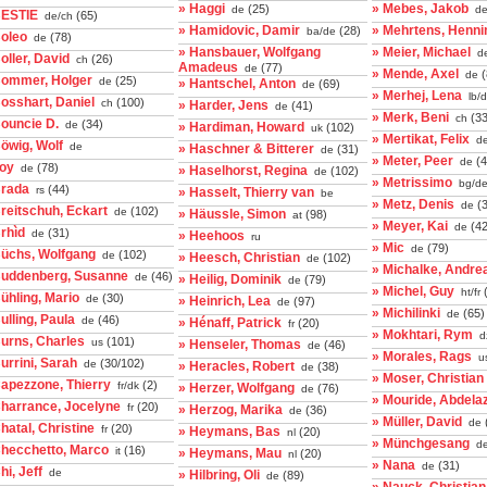
» Haggi
» Mebes, Jakob
(25)
de
d
BESTIE
(65)
de/ch
» Hamidovic, Damir
» Mehrtens, Henni
(28)
ba/de
Boleo
(78)
de
» Hansbauer, Wolfgang
» Meier, Michael
d
oller, David
(26)
ch
Amadeus
(77)
de
» Mende, Axel
(
de
Bommer, Holger
(25)
de
» Hantschel, Anton
(69)
de
» Merhej, Lena
lb/
osshart, Daniel
(100)
ch
» Harder, Jens
(41)
de
» Merk, Beni
(33
ch
ouncie D.
(34)
de
» Hardiman, Howard
(102)
uk
» Mertikat, Felix
d
öwig, Wolf
de
» Haschner & Bitterer
(31)
de
» Meter, Peer
(4
de
boy
(78)
de
» Haselhorst, Regina
(102)
de
» Metrissimo
bg/d
Brada
(44)
rs
» Hasselt, Thierry van
be
» Metz, Denis
(3
de
reitschuh, Eckart
(102)
de
» Häussle, Simon
(98)
at
» Meyer, Kai
(42
de
rhìd
(31)
de
» Heehoos
ru
» Mic
(79)
de
Büchs, Wolfgang
(102)
de
» Heesch, Christian
(102)
de
» Michalke, Andre
Buddenberg, Susanne
(46)
de
» Heilig, Dominik
(79)
de
» Michel, Guy
(
ht/fr
ühling, Mario
(30)
de
» Heinrich, Lea
(97)
de
» Michilinki
(65)
de
ulling, Paula
(46)
de
» Hénaff, Patrick
(20)
fr
» Mokhtari, Rym
d
urns, Charles
(101)
us
» Henseler, Thomas
(46)
de
» Morales, Rags
u
urrini, Sarah
(30/102)
de
» Heracles, Robert
(38)
de
» Moser, Christian
apezzone, Thierry
(2)
fr/dk
» Herzer, Wolfgang
(76)
de
» Mouride, Abdelaz
Charrance, Jocelyne
(20)
fr
» Herzog, Marika
(36)
de
» Müller, David
de
hatal, Christine
(20)
fr
» Heymans, Bas
(20)
nl
» Münchgesang
d
Checchetto, Marco
(16)
it
» Heymans, Mau
(20)
nl
» Nana
(31)
de
hi, Jeff
de
» Hilbring, Oli
(89)
de