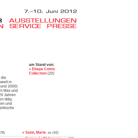
am Stand von:
» Ehapa Comic
Collection
(20)
 die
sweit in
 und 2000)
em Max und
 20 Jahren
n tätig.
eken und
ürkische
» Sann, Marie
78)
(42)
de