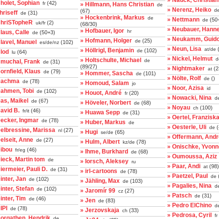
» Nauck, Christian
holet, Sophian
(42)
fr
» Hillmann, Hans Christian
de
» Nerenz, Heiko
d
(67)
hriseff
(31)
de
» Hockenbrink, Markus
de
» Nettmann
(50
de
ChriSTopheR
(2)
uk/fr
(68/30)
» Neubauer, Hann
» Hofbauer, Igor
hr
laus, Calle
(50+3)
de
» Neukamm, Guid
» Hofmann, Holger
(25)
de
lavel, Manuel
(102)
es/de/nz
» Neun, Lisa
(
at/de
» Höllrigl, Benjamin
(102)
de
lod
(64)
lu
» Nickel, Helmut
d
» Holtschulte, Michael
de
Cmuchal, Frank
(31)
de
(89/27)
» Nightmaker
(2
at
ornfield, Klaus
(79)
de
» Hommer, Sascha
(101)
de
» Nölte, Rolf
()
de
Dachma
(78)
de
» Homoud, Salam
jo
» Noor, Azisa
id
Dahmen, Tobi
(102)
de
» Houot, André
(20)
fr
» Nowacki, Nina
d
as, Maikel
(67)
de
» Höveler, Norbert
(68)
de
» Noyau
(100)
ch
avid B.
(46)
fr/it
» Huawa Sepp
(31)
de
» Oertel, Franzisk
Decker, Ingmar
(78)
de
» Huber, Markus
de
» Oesterle, Uli
(
de
elbressine, Marissa
(27)
nl
» Hugi
(65)
se/de
» Offermann, And
elseit, Anne
(27)
de
» Hulm, Albert
(78)
kz/de
» Onischke, Yvonn
Dibou
(46)
fr/eg
» Ihme, Burkhard
(68)
de
» Oumoussa, Aziz
ieck, Martin tom
de
» Iorsch, Aleksey
ru
» Paar, Andi
(98)
at
iermeier, Pauli D.
(31)
de
» irl-cartoons
(78)
de
» Paetzel, Paul
de
inter, Jan
(102)
de
» Jähling, Max
(103)
de
» Pagalies, Nina
d
inter, Stefan
(102)
de
» Jaromír 99
(27)
cz
» Patsch
(31)
de
inter, Tim
(46)
de
» Jen
(83)
de
» Pedro ElChino
de
IPI
(78)
de
» Jerzovskaja
(33)
ch
» Pedrosa, Cyril
fr
Dorgathen, Hendrik
de