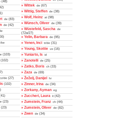
(48)
e
» Wittek
(67)
de
42)
» Wittig, Steffen
(38)
de
1)
» Wolf, Heinz
(98)
at
rt
(83)
de
» Wünsch, Oliver
(39)
de
an
(42)
de
» Wüstefeld, Sascha
de
de
(72a/27)
00)
» Yelin, Barbara
(95)
de
» Yenen, Inci
b/be
(31)
tr/de
» Young, Skottie
(16)
us
(103)
» Yuniarto, Is
e
id
(102)
» Zanotelli
(25)
de
» Zatko, Boris
(33)
ch
7)
» Zaza
(69)
de
(27)
» Žeželj, Danijel
cz/de
hr
is
(102)
» Zinner, Irina
(34)
de
)
» Zorkany, Ayman
eg
(41)
» Zuccheri, Laura
(42)
it
(23)
» Zumstein, Franz
e
(44)
ch
(23)
» Zumstein, Oliver
(82)
de
» Zwen
(34)
de