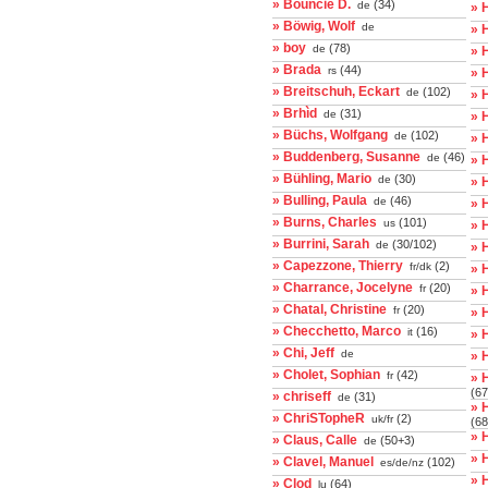
» Bouncie D.
(34)
de
» 
» Böwig, Wolf
de
» 
» boy
(78)
de
» 
» Brada
(44)
rs
» 
» Breitschuh, Eckart
(102)
de
» 
» Brhìd
(31)
de
» 
» Büchs, Wolfgang
(102)
de
» 
» Buddenberg, Susanne
(46)
de
» 
» Bühling, Mario
(30)
de
» 
» Bulling, Paula
(46)
de
» 
» Burns, Charles
(101)
us
» 
» Burrini, Sarah
(30/102)
de
» 
» Capezzone, Thierry
(2)
fr/dk
» 
» Charrance, Jocelyne
(20)
fr
» 
» Chatal, Christine
(20)
fr
» 
» Checchetto, Marco
(16)
it
» 
» Chi, Jeff
de
» H
» Cholet, Sophian
(42)
fr
» 
(67
» chriseff
(31)
de
» 
» ChriSTopheR
(2)
uk/fr
(68
» 
» Claus, Calle
(50+3)
de
» 
» Clavel, Manuel
(102)
es/de/nz
» 
» Clod
(64)
lu