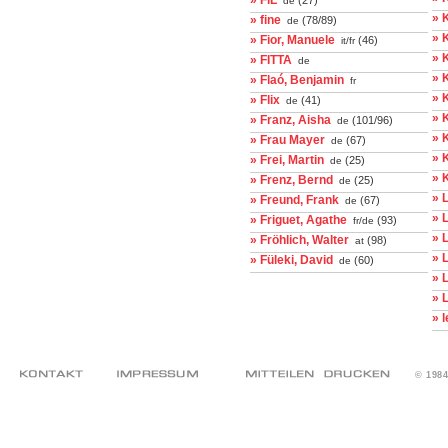
» FiL
(27)
de
» 
» fine
(78/89)
de
» 
» Fior, Manuele
(46)
it/fr
» K
» FITTA
de
» 
» Flaó, Benjamin
fr
» 
» Flix
(41)
de
» 
» Franz, Aisha
(101/96)
de
» 
» Frau Mayer
(67)
de
» 
» Frei, Martin
(25)
de
» 
» Frenz, Bernd
(25)
de
» 
» Freund, Frank
(67)
de
» 
» Friguet, Agathe
(93)
fr/de
» 
» Fröhlich, Walter
(98)
at
» 
» Füleki, David
(60)
de
» 
» 
» 
© 198