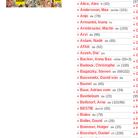
(97
» Alice, Alex
(42)
fr
» 
» Andersson, Max
(101)
se/de
» 
» Anjo
(78)
de
» 
» Armanini, Ivana
hr
» 
» Armbruster, Martin
(103)
de
» 
» Arvi
(86)
de
» 
» Aslam, Nadir
(65)
de
» 
» ATAK
(62)
de
» 
» Azzeh, Dia’
ps
» 
» Backer, Anna Bas
(50+3)
nl/de
» 
» Badoux, Christophe
(100)
ch
» 
» Bagatzky, Steven
(69/102)
de
» 
» Bassewitz, David von
de
» 
» Bastel
(65)
de
» 
» Baur, Adrian vom
(34)
de
» 
» Beetlebum
(23)
(95
de
» 
» Bellstorf, Arne
(101/96)
de
» 
» BESTIE
(65)
de/ch
» 
» Boleo
(78)
de
» 
» Boller, David
(26)
ch
Am
» Bommer, Holger
(25)
de
» 
» Bosshart, Daniel
(100)
ch
» 