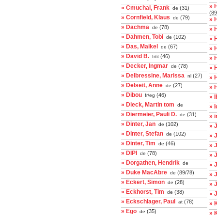
» 
» Cmuchal, Frank
(31)
de
(89
» Cornfield, Klaus
(79)
de
» 
» Dachma
(78)
de
» 
» Dahmen, Tobi
(102)
de
» 
» Das, Maikel
(67)
de
» 
» David B.
(46)
fr/it
» 
» Decker, Ingmar
(78)
de
» 
» Delbressine, Marissa
(27)
nl
» 
» Delseit, Anne
(27)
de
» 
» Dibou
(46)
fr/eg
» 
» Dieck, Martin tom
de
» 
» Diermeier, Pauli D.
(31)
de
» 
» Dinter, Jan
(102)
de
» 
» Dinter, Stefan
(102)
de
» 
» Dinter, Tim
(46)
de
» 
» DIPI
(78)
de
» 
» Dorgathen, Hendrik
de
» 
» Duke MacAbre
(89/78)
de
» 
» Eckert, Simon
(28)
de
» 
» Eckhorst, Tim
(38)
de
» 
» Eckschlager, Paul
(78)
at
» 
» Ego
(35)
de
» 