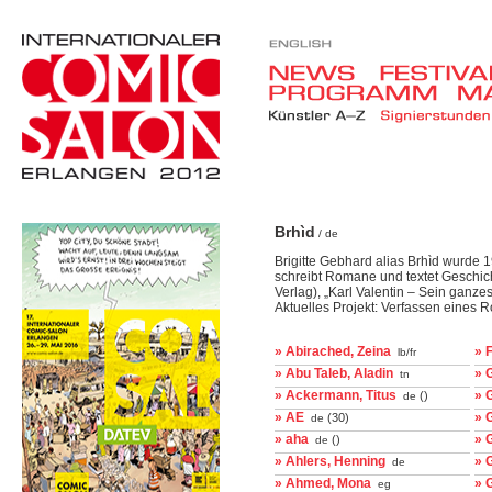
Brhìd
/ de
Brigitte Gebhard alias Brhìd wurde 
schreibt Romane und textet Geschich
Verlag), „Karl Valentin – Sein ganz
Aktuelles Projekt: Verfassen eines 
» Abirached, Zeina
» 
lb/fr
» Abu Taleb, Aladin
» 
tn
» Ackermann, Titus
» 
()
de
» AE
» 
(30)
de
» aha
» 
()
de
» Ahlers, Henning
» 
de
» Ahmed, Mona
» 
eg