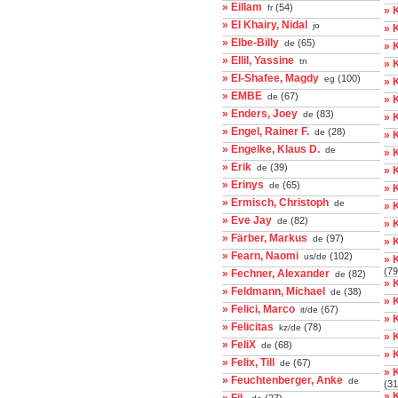
» Eillam
(54)
fr
» 
» El Khairy, Nidal
jo
» 
» Elbe-Billy
(65)
de
» 
» Ellil, Yassine
tn
» 
» El-Shafee, Magdy
(100)
eg
» 
» EMBE
(67)
de
» 
» Enders, Joey
(83)
de
» 
» Engel, Rainer F.
(28)
de
» 
» Engelke, Klaus D.
de
» 
» Erik
(39)
de
» 
» Erinys
(65)
de
» 
» Ermisch, Christoph
de
» 
» Eve Jay
(82)
de
» 
» Färber, Markus
(97)
de
» K
» Fearn, Naomi
(102)
us/de
» 
(79
» Fechner, Alexander
(82)
de
» 
» Feldmann, Michael
(38)
de
» 
» Felici, Marco
(67)
it/de
» 
» Felicitas
(78)
kz/de
» 
» FeliX
(68)
de
» 
» Felix, Till
(67)
de
» 
» Feuchtenberger, Anke
de
(31
» 