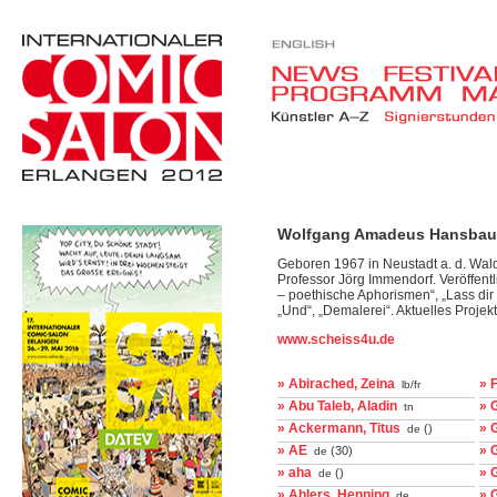
Wolfgang Amadeus Hansbau
Geboren 1967 in Neustadt a. d. Waldn
Professor Jörg Immendorf. Veröffent
– poethische Aphorismen“, „Lass dir
„Und“, „Demalerei“. Aktuelles Projekt
www.scheiss4u.de
» Abirached, Zeina
» 
lb/fr
» Abu Taleb, Aladin
» 
tn
» Ackermann, Titus
» 
()
de
» AE
» 
(30)
de
» aha
» 
()
de
» Ahlers, Henning
» 
de