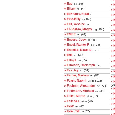
» Ego
(35)
de
» 
» Eillam
(54)
fr
» 
» El Khairy, Nidal
jo
» 
» Elbe-Billy
(65)
de
» 
» Ellil, Yassine
tn
» 
» El-Shafee, Magdy
(100)
eg
» 
» EMBE
(67)
de
» 
» Enders, Joey
(83)
de
» 
» Engel, Rainer F.
(28)
de
» 
» Engelke, Klaus D.
de
» 
» Erik
(39)
de
» 
» Erinys
(65)
de
» 
» Ermisch, Christoph
de
» 
» Eve Jay
(82)
de
» 
» Färber, Markus
(97)
de
» K
» Fearn, Naomi
(102)
us/de
» 
(79
» Fechner, Alexander
(82)
de
» 
» Feldmann, Michael
(38)
de
» 
» Felici, Marco
(67)
it/de
» 
» Felicitas
(78)
kz/de
» 
» FeliX
(68)
de
» 
» Felix, Till
(67)
de
» 