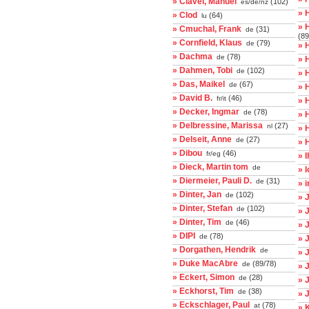
» Clavel, Manuel
(102)
es/de/nz
» 
» Clod
(64)
lu
» 
» Cmuchal, Frank
(31)
de
(89
» Cornfield, Klaus
(79)
de
» 
» Dachma
(78)
de
» 
» Dahmen, Tobi
(102)
de
» 
» Das, Maikel
(67)
de
» 
» David B.
(46)
fr/it
» 
» Decker, Ingmar
(78)
de
» 
» Delbressine, Marissa
(27)
nl
» 
» Delseit, Anne
(27)
de
» 
» Dibou
(46)
fr/eg
» 
» Dieck, Martin tom
de
» 
» Diermeier, Pauli D.
(31)
de
» 
» Dinter, Jan
(102)
de
» 
» Dinter, Stefan
(102)
de
» 
» Dinter, Tim
(46)
de
» 
» DIPI
(78)
de
» 
» Dorgathen, Hendrik
de
» 
» Duke MacAbre
(89/78)
de
» 
» Eckert, Simon
(28)
de
» 
» Eckhorst, Tim
(38)
de
» 
» Eckschlager, Paul
(78)
at
» 