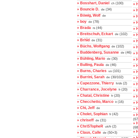
» Bosshart, Daniel
(100)
ch
» 
» Bouncie D.
(34)
de
» 
» Böwig, Wolf
de
» 
» boy
(78)
de
» 
» Brada
(44)
rs
» 
» Breitschuh, Eckart
(102)
de
» 
» Brhìd
(31)
de
» 
» Büchs, Wolfgang
(102)
de
» 
» Buddenberg, Susanne
(46)
de
» 
» Bühling, Mario
(30)
de
» 
» Bulling, Paula
(46)
de
» 
» Burns, Charles
(101)
us
» 
» Burrini, Sarah
(30/102)
de
» 
» Capezzone, Thierry
(2)
fr/dk
» 
» Charrance, Jocelyne
(20)
fr
» 
» Chatal, Christine
(20)
fr
» 
» Checchetto, Marco
(16)
it
» 
» Chi, Jeff
de
» H
» Cholet, Sophian
(42)
fr
» 
(67
» chriseff
(31)
de
» 
» ChriSTopheR
(2)
uk/fr
(68
» 
» Claus, Calle
(50+3)
de
» 