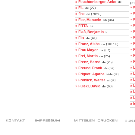
» Feuchtenberger, Anke
de
(31
» 
» FiL
(27)
de
» 
» fine
(78/89)
de
» 
» Fior, Manuele
(46)
it/fr
» K
» FITTA
de
» 
» Flaó, Benjamin
fr
» 
» Flix
(41)
de
» 
» Franz, Aisha
(101/96)
de
» 
» Frau Mayer
(67)
de
» 
» Frei, Martin
(25)
de
» 
» Frenz, Bernd
(25)
de
» 
» Freund, Frank
(67)
de
» 
» Friguet, Agathe
(93)
fr/de
» 
» Fröhlich, Walter
(98)
at
» 
» Füleki, David
(60)
de
» 
» 
» 
© 198