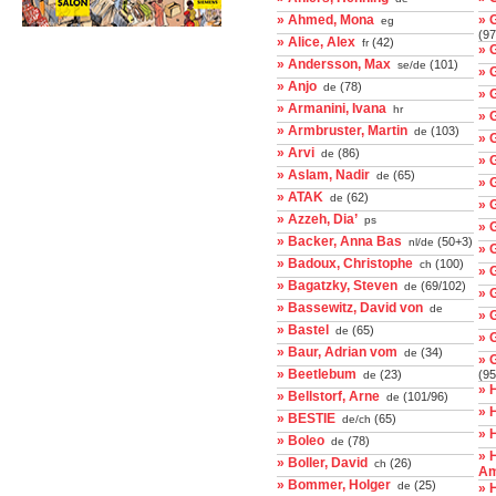
» Ahmed, Mona
» 
eg
(97
» Alice, Alex
(42)
fr
» 
» Andersson, Max
(101)
se/de
» 
» Anjo
(78)
de
» 
» Armanini, Ivana
hr
» 
» Armbruster, Martin
(103)
de
» 
» Arvi
(86)
de
» 
» Aslam, Nadir
(65)
de
» 
» ATAK
(62)
de
» 
» Azzeh, Dia’
ps
» 
» Backer, Anna Bas
(50+3)
nl/de
» 
» Badoux, Christophe
(100)
ch
» 
» Bagatzky, Steven
(69/102)
de
» 
» Bassewitz, David von
de
» 
» Bastel
(65)
de
» 
» Baur, Adrian vom
(34)
de
» 
» Beetlebum
(23)
(95
de
» 
» Bellstorf, Arne
(101/96)
de
» 
» BESTIE
(65)
de/ch
» 
» Boleo
(78)
de
» 
» Boller, David
(26)
ch
Am
» Bommer, Holger
(25)
de
» 