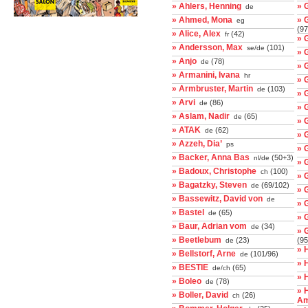
» Ahlers, Henning
» 
de
» Ahmed, Mona
» 
eg
(97
» Alice, Alex
(42)
fr
» 
» Andersson, Max
(101)
se/de
» 
» Anjo
(78)
de
» 
» Armanini, Ivana
hr
» 
» Armbruster, Martin
(103)
de
» 
» Arvi
(86)
de
» 
» Aslam, Nadir
(65)
de
» 
» ATAK
(62)
de
» 
» Azzeh, Dia’
ps
» 
» Backer, Anna Bas
(50+3)
nl/de
» 
» Badoux, Christophe
(100)
ch
» 
» Bagatzky, Steven
(69/102)
de
» 
» Bassewitz, David von
de
» 
» Bastel
(65)
de
» 
» Baur, Adrian vom
(34)
de
» 
» Beetlebum
(23)
(95
de
» 
» Bellstorf, Arne
(101/96)
de
» 
» BESTIE
(65)
de/ch
» 
» Boleo
(78)
de
» 
» Boller, David
(26)
ch
Am