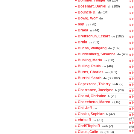
» Bommer, Holger
(25)
de
» 
» Bosshart, Daniel
(100)
ch
» 
» Bouncie D.
(34)
de
» 
» Böwig, Wolf
de
» 
» boy
(78)
de
» 
» Brada
(44)
rs
» 
» Breitschuh, Eckart
(102)
de
» 
» Brhìd
(31)
de
» 
» Büchs, Wolfgang
(102)
de
» 
» Buddenberg, Susanne
(46)
de
» 
» Bühling, Mario
(30)
de
» 
» Bulling, Paula
(46)
de
» 
» Burns, Charles
(101)
us
» 
» Burrini, Sarah
(30/102)
de
» 
» Capezzone, Thierry
(2)
fr/dk
» 
» Charrance, Jocelyne
(20)
fr
» 
» Chatal, Christine
(20)
fr
» 
» Checchetto, Marco
(16)
it
» 
» Chi, Jeff
de
» H
» Cholet, Sophian
(42)
fr
» 
(67
» chriseff
(31)
de
» 
» ChriSTopheR
(2)
uk/fr
(68
» 
» Claus, Calle
(50+3)
de