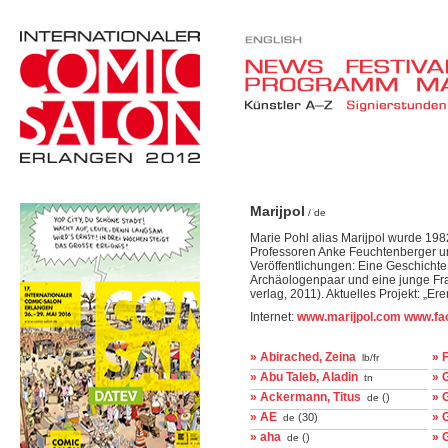
Marijpol
/ de
Marie Pohl alias Marijpol wurde 19
Professoren Anke Feuchtenberger und
Veröffentlichungen: Eine Geschichte
Archäologenpaar und eine junge Frau, 
verlag, 2011). Aktuelles Projekt: „Er
Internet:
www.marijpol.com
www.fa
» Abirached, Zeina
» 
lb/fr
» Abu Taleb, Aladin
» 
tn
» Ackermann, Titus
» 
()
de
» AE
» 
(30)
de
» aha
» 
()
de