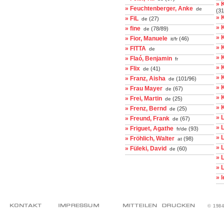
» 
» Feuchtenberger, Anke
de
(31
» 
» FiL
(27)
de
» 
» fine
(78/89)
de
» 
» Fior, Manuele
(46)
it/fr
» K
» FITTA
de
» 
» Flaó, Benjamin
fr
» 
» Flix
(41)
de
» 
» Franz, Aisha
(101/96)
de
» 
» Frau Mayer
(67)
de
» 
» Frei, Martin
(25)
de
» 
» Frenz, Bernd
(25)
de
» 
» Freund, Frank
(67)
de
» 
» Friguet, Agathe
(93)
fr/de
» 
» Fröhlich, Walter
(98)
at
» 
» Füleki, David
(60)
de
» 
» 
» 
© 198