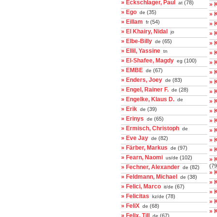
» Eckschlager, Paul
(78)
at
» 
» Ego
(35)
de
» 
» Eillam
(54)
fr
» 
» El Khairy, Nidal
jo
» 
» Elbe-Billy
(65)
de
» 
» Ellil, Yassine
tn
» 
» El-Shafee, Magdy
(100)
eg
» 
» EMBE
(67)
de
» 
» Enders, Joey
(83)
de
» 
» Engel, Rainer F.
(28)
de
» 
» Engelke, Klaus D.
de
» 
» Erik
(39)
de
» 
» Erinys
(65)
de
» 
» Ermisch, Christoph
de
» 
» Eve Jay
(82)
de
» 
» Färber, Markus
(97)
de
» K
» Fearn, Naomi
(102)
us/de
» 
(79
» Fechner, Alexander
(82)
de
» 
» Feldmann, Michael
(38)
de
» 
» Felici, Marco
(67)
it/de
» 
» Felicitas
(78)
kz/de
» 
» FeliX
(68)
de
» 
» Felix, Till
(67)
de