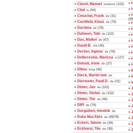
» 
» Clavel, Manuel
(102)
es/de/nz
» 
» Clod
(64)
lu
» 
» Cmuchal, Frank
(31)
de
(89
» Cornfield, Klaus
(79)
de
» 
» Dachma
(78)
de
» 
» Dahmen, Tobi
(102)
de
» 
» Das, Maikel
(67)
de
» 
» David B.
(46)
fr/it
» 
» Decker, Ingmar
(78)
de
» 
» Delbressine, Marissa
(27)
nl
» 
» Delseit, Anne
(27)
de
» 
» Dibou
(46)
fr/eg
» 
» Dieck, Martin tom
de
» 
» Diermeier, Pauli D.
(31)
de
» 
» Dinter, Jan
(102)
de
» 
» Dinter, Stefan
(102)
de
» 
» Dinter, Tim
(46)
de
» 
» DIPI
(78)
de
» 
» Dorgathen, Hendrik
de
» 
» Duke MacAbre
(89/78)
de
» 
» Eckert, Simon
(28)
de
» 
» Eckhorst, Tim
(38)
de
» 