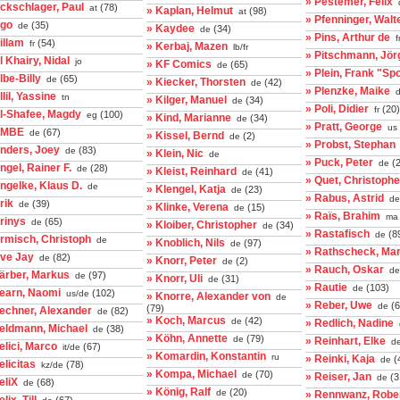
» Pestemer, Felix
ckschlager, Paul
(78)
at
» Kaplan, Helmut
(98)
at
» Pfenninger, Walt
Ego
(35)
de
» Kaydee
(34)
de
» Pins, Arthur de
f
illam
(54)
fr
» Kerbaj, Mazen
lb/fr
» Pitschmann, Jör
l Khairy, Nidal
jo
» KF Comics
(65)
de
» Plein, Frank "Sp
lbe-Billy
(65)
de
» Kiecker, Thorsten
(42)
de
» Plenzke, Maike
d
llil, Yassine
tn
» Kilger, Manuel
(34)
de
» Poli, Didier
(20)
fr
El-Shafee, Magdy
(100)
eg
» Kind, Marianne
(34)
de
» Pratt, George
us
EMBE
(67)
de
» Kissel, Bernd
(2)
de
» Probst, Stephan
Enders, Joey
(83)
de
» Klein, Nic
de
» Puck, Peter
(2
de
ngel, Rainer F.
(28)
de
» Kleist, Reinhard
(41)
de
» Quet, Christophe
ngelke, Klaus D.
de
» Klengel, Katja
(23)
de
» Rabus, Astrid
de
rik
(39)
de
» Klinke, Verena
(15)
de
» Raïs, Brahim
ma
rinys
(65)
de
» Kloiber, Christopher
(34)
de
» Rastafisch
(8
de
rmisch, Christoph
de
» Knoblich, Nils
(97)
de
» Rathscheck, Mar
Eve Jay
(82)
de
» Knorr, Peter
(2)
de
» Rauch, Oskar
de
ärber, Markus
(97)
de
» Knorr, Uli
(31)
de
» Rautie
(103)
de
Fearn, Naomi
(102)
us/de
» Knorre, Alexander von
de
» Reber, Uwe
(6
de
(79)
Fechner, Alexander
(82)
de
» Koch, Marcus
(42)
de
» Redlich, Nadine
Feldmann, Michael
(38)
de
» Köhn, Annette
(79)
de
» Reinhart, Elke
d
elici, Marco
(67)
it/de
» Komardin, Konstantin
ru
» Reinki, Kaja
(
de
elicitas
(78)
kz/de
» Kompa, Michael
(70)
de
» Reiser, Jan
(3
de
eliX
(68)
de
» König, Ralf
(20)
de
» Rennwanz, Robe