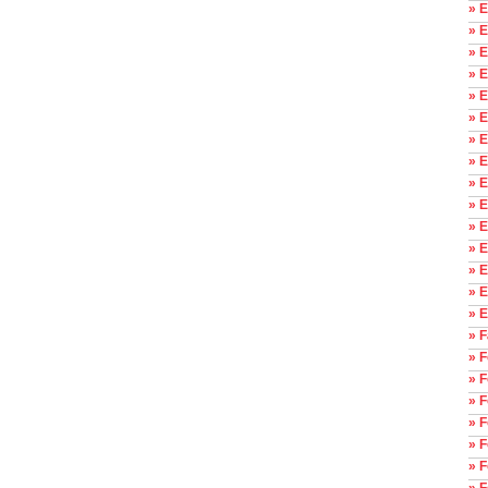
» E
» 
» E
» E
» E
» E
» 
» 
» 
» E
» E
» E
» E
» E
» 
» F
» 
» 
» 
» F
» F
» F