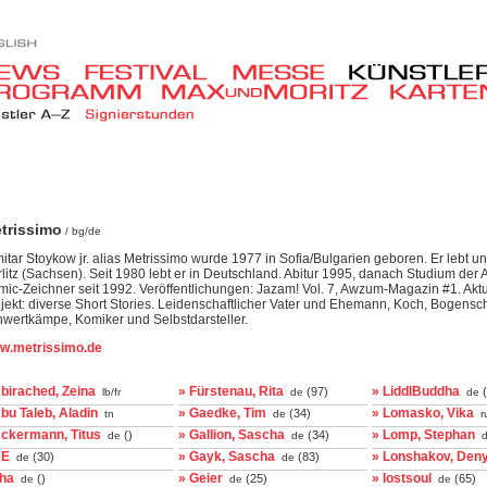
trissimo
/ bg/de
itar Stoykow jr. alias Metrissimo wurde 1977 in Sofia/Bulgarien geboren. Er lebt und
litz (Sachsen). Seit 1980 lebt er in Deutschland. Abitur 1995, danach Studium der A
ic-Zeichner seit 1992. Veröffentlichungen: Jazam! Vol. 7, Awzum-Magazin #1. Aktu
jekt: diverse Short Stories. Leidenschaftlicher Vater und Ehemann, Koch, Bogensc
wertkämpe, Komiker und Selbstdarsteller.
w.metrissimo.de
birached, Zeina
» Fürstenau, Rita
» LiddlBuddha
(97)
(
lb/fr
de
de
bu Taleb, Aladin
» Gaedke, Tim
» Lomasko, Vika
(34)
tn
de
r
Ackermann, Titus
» Gallion, Sascha
» Lomp, Stephan
()
(34)
de
de
d
AE
» Gayk, Sascha
» Lonshakov, Den
(30)
(83)
de
de
aha
» Geier
» lostsoul
()
(25)
(65)
de
de
de