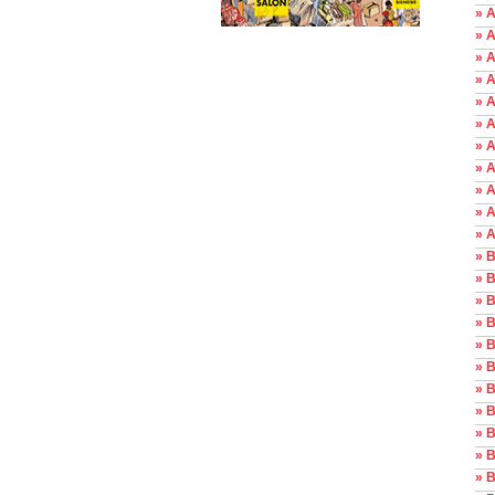
» A
» 
» A
» 
» A
» A
» A
» A
» A
» 
» A
» 
» 
» 
» B
» B
» 
» 
» B
» 
» 
» B