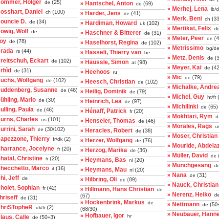
Bommer, Holger
(25)
de
» Hantschel, Anton
(69)
de
» Merhej, Lena
lb/
osshart, Daniel
(100)
ch
» Harder, Jens
(41)
de
» Merk, Beni
(33
ch
ouncie D.
(34)
de
» Hardiman, Howard
(102)
uk
» Mertikat, Felix
d
öwig, Wolf
de
» Haschner & Bitterer
(31)
de
» Meter, Peer
(4
de
boy
(78)
de
» Haselhorst, Regina
(102)
de
» Metrissimo
bg/d
Brada
(44)
rs
» Hasselt, Thierry van
be
» Metz, Denis
(3
de
reitschuh, Eckart
(102)
de
» Häussle, Simon
(98)
at
» Meyer, Kai
(42
de
rhìd
(31)
de
» Heehoos
ru
» Mic
(79)
de
Büchs, Wolfgang
(102)
de
» Heesch, Christian
(102)
de
» Michalke, Andre
Buddenberg, Susanne
(46)
de
» Heilig, Dominik
(79)
de
» Michel, Guy
(
ht/fr
ühling, Mario
(30)
de
» Heinrich, Lea
(97)
de
» Michilinki
(65)
de
ulling, Paula
(46)
de
» Hénaff, Patrick
(20)
fr
» Mokhtari, Rym
d
urns, Charles
(101)
us
» Henseler, Thomas
(46)
de
» Morales, Rags
u
urrini, Sarah
(30/102)
de
» Heracles, Robert
(38)
de
» Moser, Christian
apezzone, Thierry
(2)
fr/dk
» Herzer, Wolfgang
(76)
de
» Mouride, Abdelaz
Charrance, Jocelyne
(20)
fr
» Herzog, Marika
(36)
de
» Müller, David
de
hatal, Christine
(20)
fr
» Heymans, Bas
(20)
nl
» Münchgesang
d
Checchetto, Marco
(16)
it
» Heymans, Mau
(20)
nl
» Nana
(31)
de
hi, Jeff
de
» Hilbring, Oli
(89)
de
» Nauck, Christian
holet, Sophian
(42)
fr
» Hillmann, Hans Christian
de
» Nerenz, Heiko
d
(67)
hriseff
(31)
de
» Hockenbrink, Markus
de
» Nettmann
(50
de
ChriSTopheR
(2)
uk/fr
(68/30)
» Neubauer, Hann
» Hofbauer, Igor
hr
laus, Calle
(50+3)
de