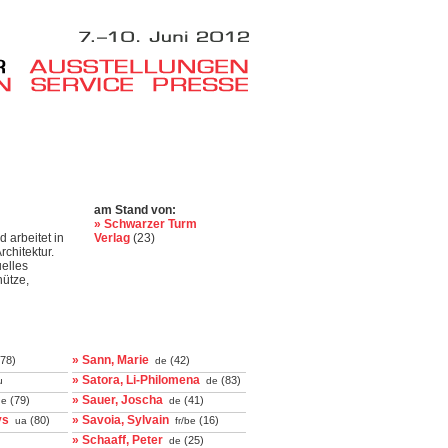
am Stand von:
» Schwarzer Turm
 arbeitet in
Verlag
(23)
rchitektur.
elles
hütze,
» Sann, Marie
78)
(42)
de
» Satora, Li-Philomena
(83)
u
de
» Sauer, Joscha
(79)
(41)
e
de
ys
» Savoia, Sylvain
(80)
(16)
ua
fr/be
» Schaaff, Peter
(25)
de