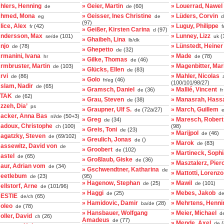
hlers, Henning
» Geier, Martin
» Louerrad, Nawel
(60)
de
de
Ahmed, Mona
» Geisser, Ines Christine
» Lüders, Corvin
eg
de
d
(97)
lice, Alex
» Luguy, Philippe
(42)
fr
f
» Geißer, Kirsten Carina
(97)
d
Andersson, Max
» Lunney, Lizz
(101)
(
se/de
uk
» Ghaibeh, Lina
lb/dk
njo
» Lünstedt, Heiner
(78)
de
» Ghepetto
(32)
de
rmanini, Ivana
» Made
(78)
hr
de
» Gilke, Thomas
(46)
de
rmbruster, Martin
» Magenbitter, Ma
(103)
de
» Glücks, Ellen
(83)
de
rvi
» Mahler, Nicolas
(86)
de
a
» Golo
(46)
fr/eg
(100/101/98/27)
slam, Nadir
(65)
de
» Gramsch, Daniel
» Mallié, Vincent
(36)
de
fr
ATAK
(62)
de
» Grau, Steven
» Manasrah, Hass
(38)
de
zzeh, Dia’
ps
» Graupner, Ulf S.
» March, Guillem
(72a/27)
de
e
Backer, Anna Bas
(50+3)
nl/de
» Greg
» Maresch, Robert
(34)
de
Badoux, Christophe
(100)
(98)
ch
» Greis, Toni
(23)
de
» Marijpol
(46)
de
Bagatzky, Steven
(69/102)
de
» Greulich, Jonas
()
de
» Marok
(83)
de
assewitz, David von
de
» Groobert
(102)
de
» Martineck, Soph
astel
(65)
de
» Großlaub, Giske
(36)
de
» Masztalerz, Pier
Baur, Adrian vom
(34)
de
» Gschwendtner, Katharina
de
» Mattotti, Lorenzo
Beetlebum
(23)
(95)
de
» Hagenow, Stephan
» Mawil
(25)
(101)
de
de
ellstorf, Arne
(101/96)
de
» Haggi
» Mebes, Jakob
(25)
de
d
BESTIE
(65)
de/ch
» Hamidovic, Damir
» Mehrtens, Henni
(28)
ba/de
Boleo
(78)
de
» Hansbauer, Wolfgang
» Meier, Michael
d
oller, David
(26)
ch
Amadeus
(77)
de
» Mende, Axel
(
de