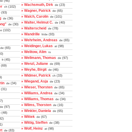
(46)
de
» Wachsmuth, Dirk
(23)
de
er
(102)
ch
» Wagner, Patrick
(65)
de
(93)
r
» Walch, Carolin
(101)
de
g
(36)
de
» Walter, Helmut C.
(40)
de
ong"
(30)
de
» Walterscheid
(78)
de
(102)
e
» Wandrille
(93)
fr/de
» Wehrheim, Andreas
(65)
de
» Weidinger, Lukas
(98)
at
(65)
de
» Welitow, Alim
ru
0)
» Wellmann, Thomas
(97)
de
(45)
fr
» Wenzl, Juliane
(69)
de
(69)
» Weyhe, Birgit
(46)
de
» Widmer, Patrick
(33)
ch
9)
» Wiegand, Asja
(23)
de
tin
(34)
de
» Wieser, Thorsten
(65)
de
(31)
» Williams, Andrea
(34)
de
» Williams, Thomas
(34)
de
7)
» Wilms, Thorsten
(16)
de
(97)
de
» Winkler, Daniela
(65)
de
(48)
e
» Wittek
(67)
de
42)
» Wittig, Steffen
(38)
de
1)
» Wolf, Heinz
(98)
at
rt
(83)
de