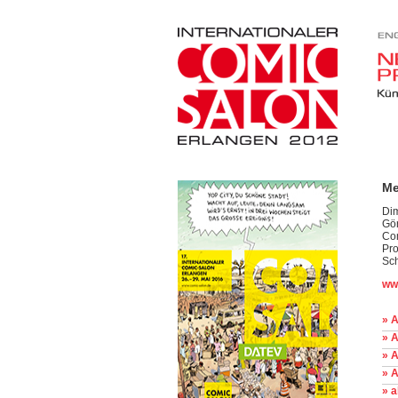
Me
Dim
Gör
Com
Pro
Sch
ww
» A
» A
» 
» 
» 