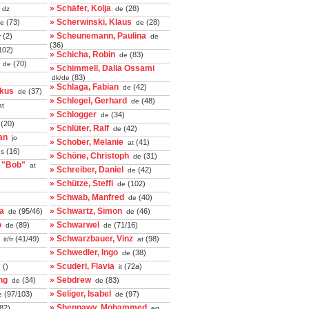
» Schäfer, Kolja
(28)
dz
de
» Scherwinski, Klaus
(73)
(28)
e
de
» Scheunemann, Paulina
(2)
r
de
(36)
102)
» Schicha, Robin
(83)
de
(70)
de
» Schimmell, Dalia Ossami
(83)
dk/de
» Schlaga, Fabian
(42)
de
rkus
(37)
de
» Schlegel, Gerhard
(48)
de
t
» Schlogger
(34)
de
(20)
» Schlüter, Ralf
(42)
de
an
jo
» Schober, Melanie
(41)
at
(16)
s
» Schöne, Christoph
(31)
de
 "Bob"
at
» Schreiber, Daniel
(42)
de
» Schütze, Steffi
(102)
de
» Schwab, Manfred
(40)
de
ia
» Schwartz, Simon
(95/46)
(46)
de
de
o
» Schwarwel
(89)
(71/16)
de
de
» Schwarzbauer, Vinz
(41/49)
(98)
it/fr
at
» Schwedler, Ingo
(38)
de
» Scuderi, Flavia
()
(72a)
e
it
ng
» Sebdrew
(34)
(83)
de
de
» Seliger, Isabel
(97/103)
(97)
e
de
» Shennawy, Mohammed
82)
eg