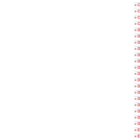
» C
» C
» 
» C
» 
» 
» D
» D
» 
» D
» D
» 
» D
» D
» D
» D
» D
» D
» 
» 
» E
» E