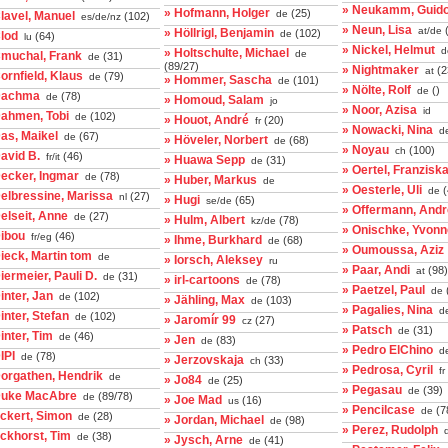
» Neukamm, Guid
» Hofmann, Holger
(25)
de
lavel, Manuel
(102)
es/de/nz
» Neun, Lisa
(
at/de
» Höllrigl, Benjamin
(102)
de
lod
(64)
lu
» Nickel, Helmut
d
» Holtschulte, Michael
de
Cmuchal, Frank
(31)
de
(89/27)
» Nightmaker
(2
at
ornfield, Klaus
(79)
de
» Hommer, Sascha
(101)
de
» Nölte, Rolf
()
de
Dachma
(78)
de
» Homoud, Salam
jo
» Noor, Azisa
id
Dahmen, Tobi
(102)
de
» Houot, André
(20)
fr
» Nowacki, Nina
d
as, Maikel
(67)
de
» Höveler, Norbert
(68)
de
» Noyau
(100)
ch
avid B.
(46)
fr/it
» Huawa Sepp
(31)
de
» Oertel, Franzisk
Decker, Ingmar
(78)
de
» Huber, Markus
de
» Oesterle, Uli
(
de
elbressine, Marissa
(27)
nl
» Hugi
(65)
se/de
» Offermann, And
elseit, Anne
(27)
de
» Hulm, Albert
(78)
kz/de
» Onischke, Yvonn
Dibou
(46)
fr/eg
» Ihme, Burkhard
(68)
de
» Oumoussa, Aziz
ieck, Martin tom
de
» Iorsch, Aleksey
ru
» Paar, Andi
(98)
at
iermeier, Pauli D.
(31)
de
» irl-cartoons
(78)
de
» Paetzel, Paul
de
inter, Jan
(102)
de
» Jähling, Max
(103)
de
» Pagalies, Nina
d
inter, Stefan
(102)
de
» Jaromír 99
(27)
cz
» Patsch
(31)
de
inter, Tim
(46)
de
» Jen
(83)
de
» Pedro ElChino
de
IPI
(78)
de
» Jerzovskaja
(33)
ch
» Pedrosa, Cyril
fr
Dorgathen, Hendrik
de
» Jo84
(25)
de
» Pegasau
(39)
de
Duke MacAbre
(89/78)
de
» Joe Mad
(16)
us
» Pencilcase
(7
de
ckert, Simon
(28)
de
» Jordan, Michael
(98)
de
» Perez, Rudolph
ckhorst, Tim
(38)
de
» Jysch, Arne
(41)
de