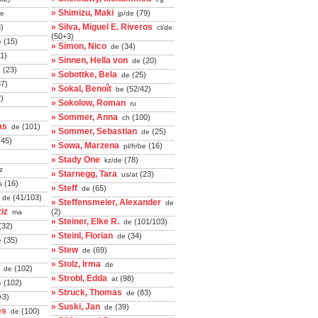
» Shimizu, Maki
(79)
de
jp/de
» Silva, Miguel E. Riveros
)
cl/de
(50+3)
(15)
e
» Simon, Nico
(34)
de
1)
» Sinnen, Hella von
(20)
de
(23)
e
» Sobottke, Bela
(25)
de
7)
» Sokal, Benoît
(52/42)
be
)
» Sokolow, Roman
ru
» Sommer, Anna
(100)
ch
as
(101)
de
» Sommer, Sebastian
(25)
de
45)
» Sowa, Marzena
(16)
pl/fr/be
» Stady One
(78)
kz/de
z
» Starnegg, Tara
(23)
us/at
(16)
s
» Steff
(65)
de
(41/103)
de
» Steffensmeier, Alexander
de
iz
(2)
ma
» Steiner, Elke R.
(101/103)
de
(32)
» Steinl, Florian
(34)
de
(35)
e
» Stew
(69)
de
» Stolz, Irma
de
(102)
de
» Strobl, Edda
(98)
at
(102)
e
» Struck, Thomas
(83)
de
+3)
» Suski, Jan
(39)
de
es
(100)
de