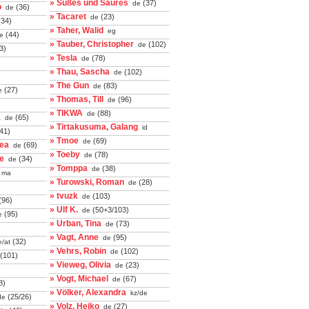
» Süßes und Saures
(37)
de
o
(36)
de
» Tacaret
(23)
de
34)
» Taher, Walid
eg
(44)
e
» Tauber, Christopher
(102)
de
3)
» Tesla
(78)
de
» Thau, Sascha
(102)
de
» The Gun
(83)
de
(27)
e
» Thomas, Till
(96)
de
» TIKWA
(88)
de
a
(65)
de
» Tirtakusuma, Galang
id
41)
» Tmoe
(69)
de
rea
(69)
de
» Toeby
(78)
de
e
(34)
de
» Tomppa
(38)
de
ma
» Turowski, Roman
(28)
de
» tvuzk
(103)
de
(96)
» Ulf K.
(50+3/103)
de
(95)
e
» Urban, Tina
(73)
de
» Vagt, Anne
(95)
de
(32)
/at
» Vehrs, Robin
(102)
de
(101)
» Vieweg, Olivia
(23)
de
» Vogt, Michael
(67)
de
8)
» Völker, Alexandra
kz/de
(25/26)
de
» Volz, Heiko
(27)
de