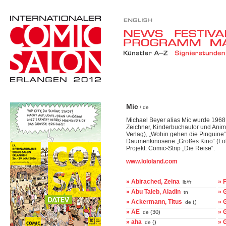
Mic
/ de
Michael Beyer alias Mic wurde 1968 i
Zeichner, Kinderbuchautor und Animat
Verlag), „Wohin gehen die Pinguine“
Daumenkinoserie „Großes Kino“ (Lolo
Projekt: Comic-Strip „Die Reise“.
www.lololand.com
» Abirached, Zeina
» 
lb/fr
» Abu Taleb, Aladin
» 
tn
» Ackermann, Titus
» 
()
de
» AE
» 
(30)
de
» aha
» 
()
de