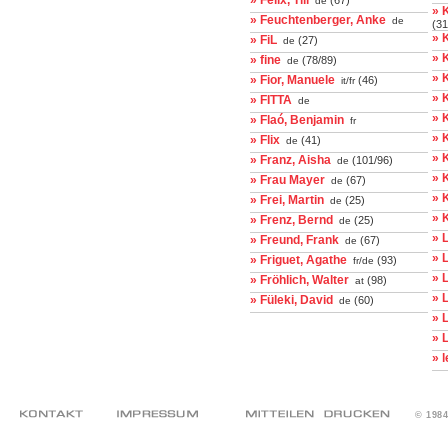
» Felix, Till
(67)
de
» 
» Feuchtenberger, Anke
de
(31
» 
» FiL
(27)
de
» 
» fine
(78/89)
de
» 
» Fior, Manuele
(46)
it/fr
» K
» FITTA
de
» 
» Flaó, Benjamin
fr
» 
» Flix
(41)
de
» 
» Franz, Aisha
(101/96)
de
» 
» Frau Mayer
(67)
de
» 
» Frei, Martin
(25)
de
» 
» Frenz, Bernd
(25)
de
» 
» Freund, Frank
(67)
de
» 
» Friguet, Agathe
(93)
fr/de
» 
» Fröhlich, Walter
(98)
at
» 
» Füleki, David
(60)
de
» 
» 
» 
© 198