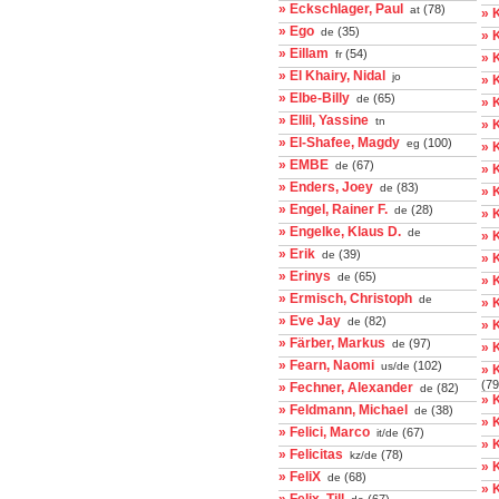
» Eckschlager, Paul
(78)
at
» 
» Ego
(35)
de
» 
» Eillam
(54)
fr
» 
» El Khairy, Nidal
jo
» 
» Elbe-Billy
(65)
de
» 
» Ellil, Yassine
tn
» 
» El-Shafee, Magdy
(100)
eg
» 
» EMBE
(67)
de
» 
» Enders, Joey
(83)
de
» 
» Engel, Rainer F.
(28)
de
» 
» Engelke, Klaus D.
de
» 
» Erik
(39)
de
» 
» Erinys
(65)
de
» 
» Ermisch, Christoph
de
» 
» Eve Jay
(82)
de
» 
» Färber, Markus
(97)
de
» K
» Fearn, Naomi
(102)
us/de
» 
(79
» Fechner, Alexander
(82)
de
» 
» Feldmann, Michael
(38)
de
» 
» Felici, Marco
(67)
it/de
» 
» Felicitas
(78)
kz/de
» 
» FeliX
(68)
de
» 