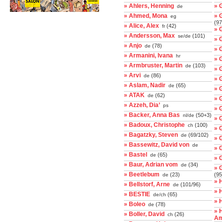
» Ahlers, Henning
» 
de
» Ahmed, Mona
» 
eg
(97
» Alice, Alex
(42)
fr
» 
» Andersson, Max
(101)
se/de
» 
» Anjo
(78)
de
» 
» Armanini, Ivana
hr
» 
» Armbruster, Martin
(103)
de
» 
» Arvi
(86)
de
» 
» Aslam, Nadir
(65)
de
» 
» ATAK
(62)
de
» 
» Azzeh, Dia’
ps
» 
» Backer, Anna Bas
(50+3)
nl/de
» 
» Badoux, Christophe
(100)
ch
» 
» Bagatzky, Steven
(69/102)
de
» 
» Bassewitz, David von
de
» 
» Bastel
(65)
de
» 
» Baur, Adrian vom
(34)
de
» 
» Beetlebum
(23)
(95
de
» 
» Bellstorf, Arne
(101/96)
de
» 
» BESTIE
(65)
de/ch
» 
» Boleo
(78)
de
» 
» Boller, David
(26)
ch
Am