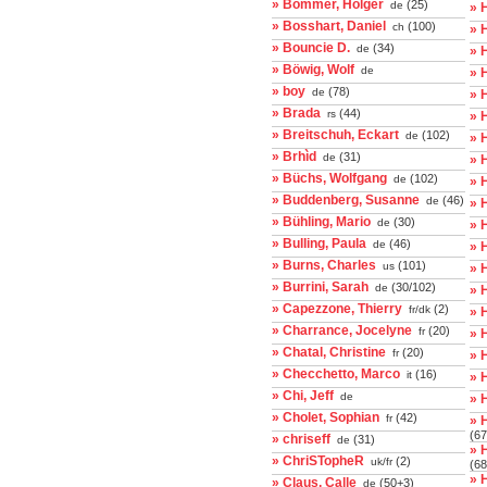
» Bommer, Holger
(25)
de
» 
» Bosshart, Daniel
(100)
ch
» 
» Bouncie D.
(34)
de
» 
» Böwig, Wolf
de
» 
» boy
(78)
de
» 
» Brada
(44)
rs
» 
» Breitschuh, Eckart
(102)
de
» 
» Brhìd
(31)
de
» 
» Büchs, Wolfgang
(102)
de
» 
» Buddenberg, Susanne
(46)
de
» 
» Bühling, Mario
(30)
de
» 
» Bulling, Paula
(46)
de
» 
» Burns, Charles
(101)
us
» 
» Burrini, Sarah
(30/102)
de
» 
» Capezzone, Thierry
(2)
fr/dk
» 
» Charrance, Jocelyne
(20)
fr
» 
» Chatal, Christine
(20)
fr
» 
» Checchetto, Marco
(16)
it
» 
» Chi, Jeff
de
» H
» Cholet, Sophian
(42)
fr
» 
(67
» chriseff
(31)
de
» 
» ChriSTopheR
(2)
uk/fr
(68
» 
» Claus, Calle
(50+3)
de