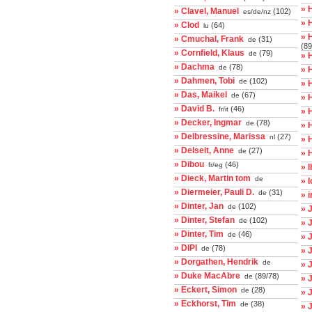
» 
» Clavel, Manuel
(102)
es/de/nz
» 
» Clod
(64)
lu
» 
» Cmuchal, Frank
(31)
de
(89
» Cornfield, Klaus
(79)
de
» 
» Dachma
(78)
de
» 
» Dahmen, Tobi
(102)
de
» 
» Das, Maikel
(67)
de
» 
» David B.
(46)
fr/it
» 
» Decker, Ingmar
(78)
de
» 
» Delbressine, Marissa
(27)
nl
» 
» Delseit, Anne
(27)
de
» 
» Dibou
(46)
fr/eg
» 
» Dieck, Martin tom
de
» 
» Diermeier, Pauli D.
(31)
de
» 
» Dinter, Jan
(102)
de
» 
» Dinter, Stefan
(102)
de
» 
» Dinter, Tim
(46)
de
» 
» DIPI
(78)
de
» 
» Dorgathen, Hendrik
de
» 
» Duke MacAbre
(89/78)
de
» 
» Eckert, Simon
(28)
de
» 
» Eckhorst, Tim
(38)
de
» 