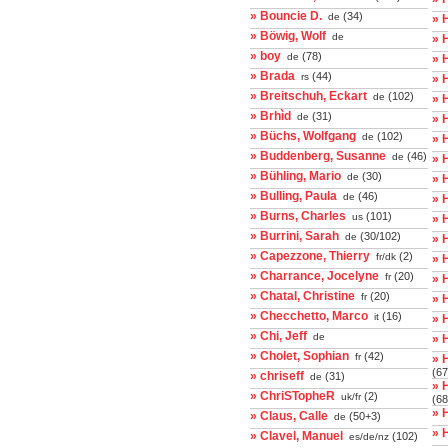
» Bouncie D.
(34)
de
» 
» Böwig, Wolf
de
» 
» boy
(78)
de
» 
» Brada
(44)
rs
» 
» Breitschuh, Eckart
(102)
de
» 
» Brhìd
(31)
de
» 
» Büchs, Wolfgang
(102)
de
» 
» Buddenberg, Susanne
(46)
de
» 
» Bühling, Mario
(30)
de
» 
» Bulling, Paula
(46)
de
» 
» Burns, Charles
(101)
us
» 
» Burrini, Sarah
(30/102)
de
» 
» Capezzone, Thierry
(2)
fr/dk
» 
» Charrance, Jocelyne
(20)
fr
» 
» Chatal, Christine
(20)
fr
» 
» Checchetto, Marco
(16)
it
» 
» Chi, Jeff
de
» H
» Cholet, Sophian
(42)
fr
» 
(67
» chriseff
(31)
de
» 
» ChriSTopheR
(2)
uk/fr
(68
» 
» Claus, Calle
(50+3)
de
» 
» Clavel, Manuel
(102)
es/de/nz