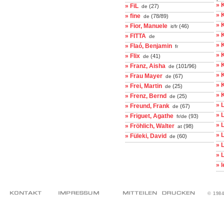
» 
» FiL
(27)
de
» 
» fine
(78/89)
de
» 
» Fior, Manuele
(46)
it/fr
» K
» FITTA
de
» 
» Flaó, Benjamin
fr
» 
» Flix
(41)
de
» 
» Franz, Aisha
(101/96)
de
» 
» Frau Mayer
(67)
de
» 
» Frei, Martin
(25)
de
» 
» Frenz, Bernd
(25)
de
» 
» Freund, Frank
(67)
de
» 
» Friguet, Agathe
(93)
fr/de
» 
» Fröhlich, Walter
(98)
at
» 
» Füleki, David
(60)
de
» 
» 
» 
© 198