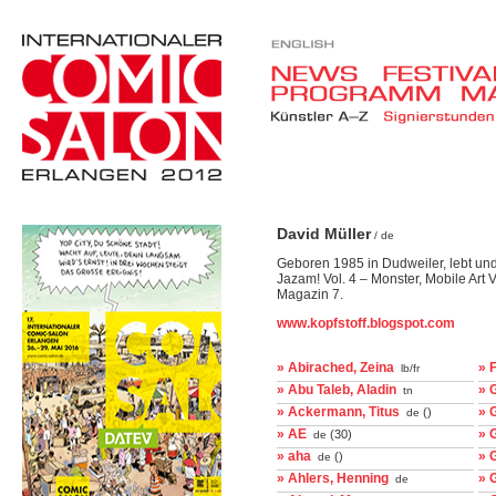
David Müller
/ de
Geboren 1985 in Dudweiler, lebt und 
Jazam! Vol. 4 – Monster, Mobile Art 
Magazin 7.
www.kopfstoff.blogspot.com
» Abirached, Zeina
» 
lb/fr
» Abu Taleb, Aladin
» 
tn
» Ackermann, Titus
» 
()
de
» AE
» 
(30)
de
» aha
» 
()
de
» Ahlers, Henning
» 
de