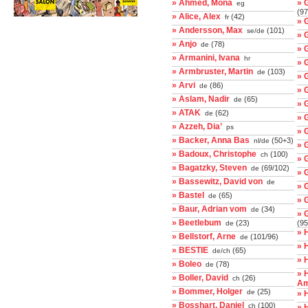
» Ahmed, Mona
» 
eg
(97
» Alice, Alex
(42)
fr
» 
» Andersson, Max
(101)
se/de
» 
» Anjo
(78)
de
» 
» Armanini, Ivana
hr
» 
» Armbruster, Martin
(103)
de
» 
» Arvi
(86)
de
» 
» Aslam, Nadir
(65)
de
» 
» ATAK
(62)
de
» 
» Azzeh, Dia’
ps
» 
» Backer, Anna Bas
(50+3)
nl/de
» 
» Badoux, Christophe
(100)
ch
» 
» Bagatzky, Steven
(69/102)
de
» 
» Bassewitz, David von
de
» 
» Bastel
(65)
de
» 
» Baur, Adrian vom
(34)
de
» 
» Beetlebum
(23)
(95
de
» 
» Bellstorf, Arne
(101/96)
de
» 
» BESTIE
(65)
de/ch
» 
» Boleo
(78)
de
» 
» Boller, David
(26)
ch
Am
» Bommer, Holger
(25)
de
» 
» Bosshart, Daniel
(100)
ch
» 