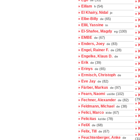
» Ego
(35)
de
» 
» Eillam
(54)
fr
» 
» El Khairy, Nidal
jo
» 
» Elbe-Billy
(65)
de
» 
» Ellil, Yassine
tn
» 
» El-Shafee, Magdy
(100)
eg
» 
» EMBE
(67)
de
» 
» Enders, Joey
(83)
de
» 
» Engel, Rainer F.
(28)
de
» 
» Engelke, Klaus D.
de
» 
» Erik
(39)
de
» 
» Erinys
(65)
de
» 
» Ermisch, Christoph
de
» 
» Eve Jay
(82)
de
» 
» Färber, Markus
(97)
de
» K
» Fearn, Naomi
(102)
us/de
» 
(79
» Fechner, Alexander
(82)
de
» 
» Feldmann, Michael
(38)
de
» 
» Felici, Marco
(67)
it/de
» 
» Felicitas
(78)
kz/de
» 
» FeliX
(68)
de
» 
» Felix, Till
(67)
de
» 
» Feuchtenberger, Anke
de
(31