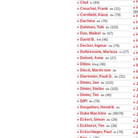
» 
» Clod
(64)
lu
» 
» Cmuchal, Frank
(31)
de
(89
» Cornfield, Klaus
(79)
de
» 
» Dachma
(78)
de
» 
» Dahmen, Tobi
(102)
de
» 
» Das, Maikel
(67)
de
» 
» David B.
(46)
fr/it
» 
» Decker, Ingmar
(78)
de
» 
» Delbressine, Marissa
(27)
nl
» 
» Delseit, Anne
(27)
de
» 
» Dibou
(46)
fr/eg
» 
» Dieck, Martin tom
de
» 
» Diermeier, Pauli D.
(31)
de
» 
» Dinter, Jan
(102)
de
» 
» Dinter, Stefan
(102)
de
» 
» Dinter, Tim
(46)
de
» 
» DIPI
(78)
de
» 
» Dorgathen, Hendrik
de
» 
» Duke MacAbre
(89/78)
de
» 
» Eckert, Simon
(28)
de
» 
» Eckhorst, Tim
(38)
de
» 
» Eckschlager, Paul
(78)
at
» 